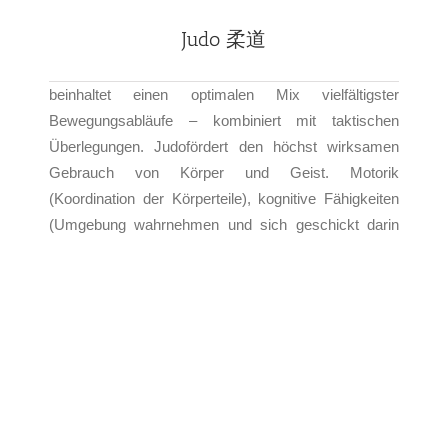
Judo 柔道
beinhaltet einen optimalen Mix vielfältigster
Bewegungsabläufe – kombiniert mit taktischen
Überlegungen. Judofördert den höchst wirksamen
Gebrauch von Körper und Geist. Motorik
(Koordination der Körperteile), kognitive Fähigkeiten
(Umgebung wahrnehmen und sich geschickt darin
bewegen) und körperliche Leistungsfähigkeit werden
ebenfalls ausgewogen und überdurchschnittlich
trainiert.
Unseren Trainerinnen und Trainer steht somit
fast unbeschränkte Möglichkeiten zur Gestaltung von
abwechslungsreichen Trainings zur Verfügung.
MEHR