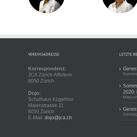
VEREINSADRESSE
LETZTE B
Korrespondenz:
Gener
Donners
JCA Zürich-Affoltern
8050 Zürich
Somme
2020: 
Dojo:
Mittwoch
Schulhaus Kügeliloo
Maienstrasse 11
Gener
8050 Zürich
Dienstag
E-Mail:
dojo@jca.ch