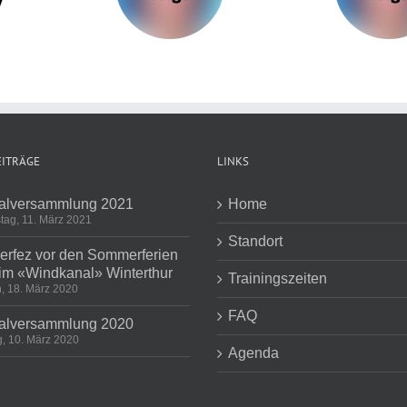
EITRÄGE
LINKS
alversammlung 2021
Home
tag, 11. März 2021
Standort
rfez vor den Sommerferien
im «Windkanal» Winterthur
Trainingszeiten
, 18. März 2020
FAQ
alversammlung 2020
, 10. März 2020
Agenda