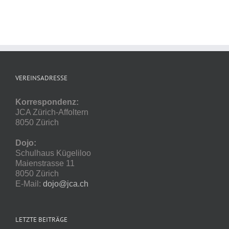
VEREINSADRESSE
Korrespondenz:
JCA Zürich-Affoltern
8050 Zürich
Dojo:
Schulhaus Kügeliloo
Maienstrasse 11
8050 Zürich
E-Mail:
dojo@jca.ch
LETZTE BEITRÄGE