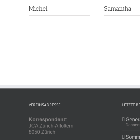
Michel
Samantha
VEREINSADRESSE
LETZTE B
Korrespondenz:
Gener
Donners
JCA Zürich-Affoltern
8050 Zürich
Somme