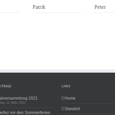
Patrik
Peter
EITRÄGE
LINKS
alversammlung 2021
Home
tag, 11. März 2021
Standort
rfez vor den Sommerferien