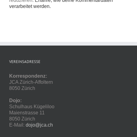
reduzieren.
Erfahre, wie deine Kommentardaten
verarbeitet werden.
VEREINSADRESSE
Korrespondenz:
JCA Zürich-Affoltern
8050 Zürich
Dojo:
Schulhaus Kügeliloo
Maienstrasse 11
8050 Zürich
E-Mail:
dojo@jca.ch