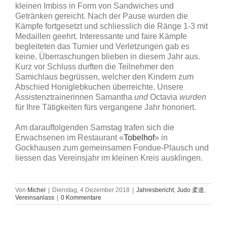
kleinen Imbiss in Form von Sandwiches und
Getränken gereicht. Nach der Pause wurden die
Kämpfe fortgesetzt und schliesslich die Ränge 1-3 mit
Medaillen geehrt. Interessante und faire Kämpfe
begleiteten das Turnier und Verletzungen gab es
keine. Überraschungen blieben in diesem Jahr aus.
Kurz vor Schluss durften die Teilnehmer den
Samichlaus begrüssen, welcher den Kindern zum
Abschied Honiglebkuchen überreichte. Unsere
Assistenztrainerinnen Samantha
und
Octavia
wurden
für Ihre Tätigkeiten fürs vergangene Jahr honoriert.
Am darauffolgenden Samstag trafen sich die
Erwachsenen im Restaurant «
Tobelhof
» in
Gockhausen zum gemeinsamen Fondue-Plausch und
liessen das Vereinsjahr im kleinen Kreis ausklingen.
Von
Michel
|
Dienstag, 4 Dezember 2018
|
Jahresbericht
,
Judo 柔道
,
Vereinsanlass
|
0 Kommentare