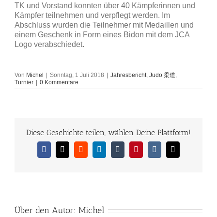
TK und Vorstand konnten über 40 Kämpferinnen und
Kämpfer teilnehmen und verpflegt werden. Im
Abschluss wurden die Teilnehmer mit Medaillen und
einem Geschenk in Form eines Bidon mit dem JCA
Logo verabschiedet.
Von
Michel
|
Sonntag, 1 Juli 2018
|
Jahresbericht
,
Judo 柔道
,
Turnier
|
0 Kommentare
Diese Geschichte teilen, wählen Deine Plattform!
Facebook
X
Reddit
LinkedIn
Tumblr
Pinterest
Vk
E-
Mail
Über den Autor:
Michel